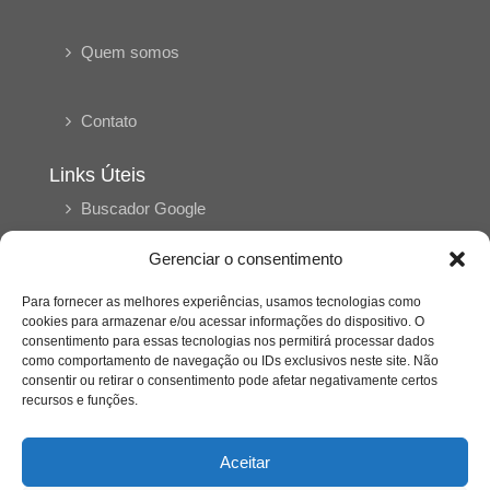
Quem somos
Contato
Links Úteis
Buscador Google
Gerenciar o consentimento
Publicações Recentes
Silêncio orbital: a presença humana entre a
Para fornecer as melhores experiências, usamos tecnologias como
desconexão e o espetáculo
cookies para armazenar e/ou acessar informações do dispositivo. O
consentimento para essas tecnologias nos permitirá processar dados
como comportamento de navegação ou IDs exclusivos neste site. Não
A reinvenção do trabalho e o choque geracional:
consentir ou retirar o consentimento pode afetar negativamente certos
uma análise crítica do mercado contemporâneo
recursos e funções.
em “Um Senhor Estagiário”
Aceitar
O corpo como expressão do cuidado