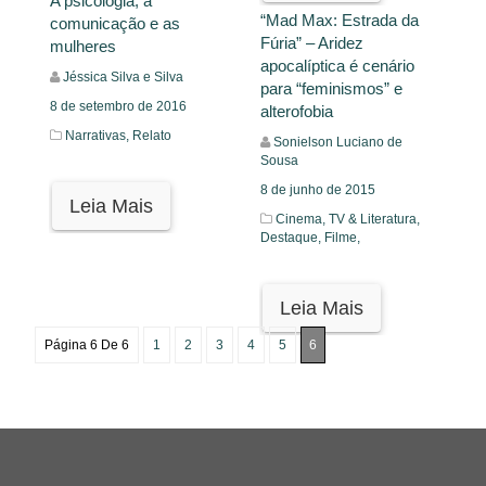
A psicologia, a
“Mad Max: Estrada da
comunicação e as
Fúria” – Aridez
mulheres
apocalíptica é cenário
Jéssica Silva e Silva
para “feminismos” e
8 de setembro de 2016
alterofobia
Narrativas,
Relato
Sonielson Luciano de
Sousa
8 de junho de 2015
Leia Mais
Cinema, TV & Literatura,
Destaque,
Filme,
Leia Mais
Página 6 De 6
1
2
3
4
5
6