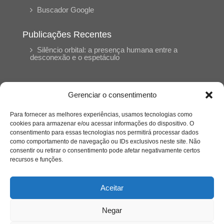
Buscador Google
Publicações Recentes
Silêncio orbital: a presença humana entre a
desconexão e o espetáculo
A reinvenção do trabalho e o choque geracional:
uma análise crítica do mercado contemporâneo
Gerenciar o consentimento
em “Um Senhor Estagiário”
Para fornecer as melhores experiências, usamos tecnologias como
cookies para armazenar e/ou acessar informações do dispositivo. O
O corpo como expressão do cuidado
consentimento para essas tecnologias nos permitirá processar dados
psicológico: (En)Cena entrevista Eliz Dorneles
como comportamento de navegação ou IDs exclusivos neste site. Não
consentir ou retirar o consentimento pode afetar negativamente certos
recursos e funções.
Violência, saúde mental e a difícil construção do
acolhimento institucional: (En)cena entrevista
Izabella Ferreira dos Santos, Conselheira do
Aceitar
CRP-23
Negar
Ser mulher, pensar gênero, enfrentar o mundo: