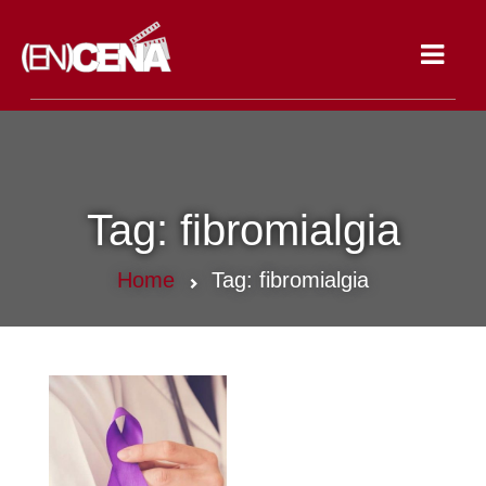
Toggle
navigat
Tag:
fibromialgia
Home
Tag:
fibromialgia