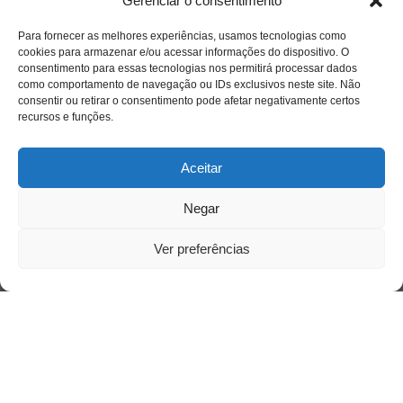
Sobre
Gerenciar o consentimento
Para fornecer as melhores experiências, usamos tecnologias como
cookies para armazenar e/ou acessar informações do dispositivo. O
Quem somos
consentimento para essas tecnologias nos permitirá processar dados
como comportamento de navegação ou IDs exclusivos neste site. Não
consentir ou retirar o consentimento pode afetar negativamente certos
recursos e funções.
Contato
Aceitar
Links Úteis
Buscador Google
Negar
Ver preferências
Publicações Recentes
A caminhada antimanicomial e os desafios da
saúde mental no Tocantins: (En)Cena entrevista
Ana Carolina Noleto
A Psicologia como espaço de cuidado para
mulheres: (En)Cena entrevista Rayla Soares