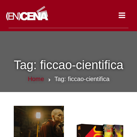
Toggle
navigat
Tag:
ficcao-cientifica
Home
Tag:
ficcao-cientifica