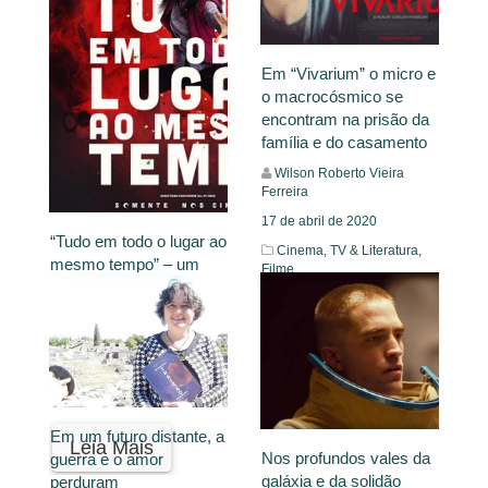
Em “Vivarium” o micro e
o macrocósmico se
encontram na prisão da
família e do casamento
Wilson Roberto Vieira
Ferreira
17 de abril de 2020
“Tudo em todo o lugar ao
Cinema, TV & Literatura,
mesmo tempo” – um
Filme
convite para a falta
Matheus de Castro
Leia Mais
23 de março de 2023
Filme
Em um futuro distante, a
Leia Mais
Nos profundos vales da
guerra e o amor
galáxia e da solidão
perduram