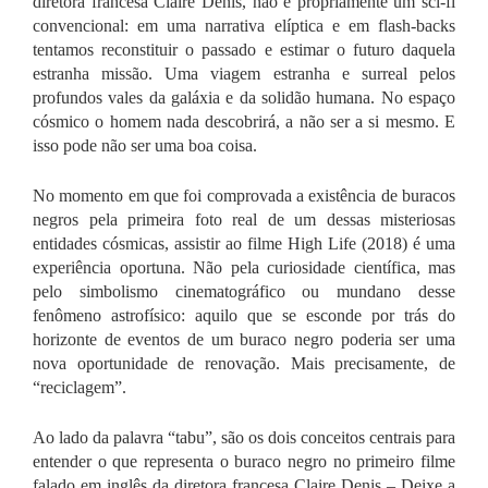
diretora francesa Claire Denis, não é propriamente um sci-fi
convencional: em uma narrativa elíptica e em flash-backs
tentamos reconstituir o passado e estimar o futuro daquela
estranha missão. Uma viagem estranha e surreal pelos
profundos vales da galáxia e da solidão humana. No espaço
cósmico o homem nada descobrirá, a não ser a si mesmo. E
isso pode não ser uma boa coisa.
No momento em que foi comprovada a existência de buracos
negros pela primeira foto real de um dessas misteriosas
entidades cósmicas, assistir ao filme
High Life
(2018) é uma
experiência oportuna. Não pela curiosidade científica, mas
pelo simbolismo cinematográfico ou mundano desse
fenômeno astrofísico: aquilo que se esconde por trás do
horizonte de eventos de um buraco negro poderia ser uma
nova oportunidade de renovação. Mais precisamente, de
“reciclagem”.
Ao lado da palavra “tabu”, são os dois conceitos centrais para
entender o que representa o buraco negro no primeiro filme
falado em inglês da diretora francesa Claire Denis –
Deixe a