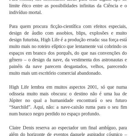
limite ético entre as possibilidades infinitas da Ciência e o
indivíduo mortal.
Para quem procura ficção-científica com efeitos especiais,
design de áudio com assobios, blips, explosões e muito
design futurista,
High Life
é a produção errada: sua força está
muito mais no roteiro elíptico que lentamente vai cobrindo os
espaços em branco dos porquês, do que nas convenções do
gênero – o design da nave, da vestimenta dos astronautas e
painéis da nave parecem desgastados, velhos, parecendo
muito mais um escritório comercial abandonado.
High Life
lembra em muitos aspectos 2001, só que numa
odisseia muito mais obscura: o destino não é uma lua de
Júpiter no qual a humanidade encontrará o seu futuro
“Starchild”. Aqui, não: a nave-caixão ruma para o seu fim
num buraco negro perdido no espaço profundo.
Claire Denis reserva ao espectador um final ambíguo, para
além do horizonte de eventos daquele aspirador cósmico –