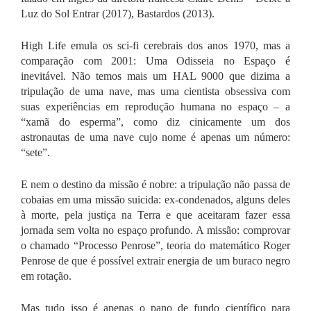
Luz do Sol Entrar
(2017),
Bastardos
(2013).
High Life
emula os sci-fi cerebrais dos anos 1970, mas a
comparação com
2001: Uma Odisseia no Espaço
é
inevitável. Não temos mais um HAL 9000 que dizima a
tripulação de uma nave, mas uma cientista obsessiva com
suas experiências em reprodução humana no espaço – a
“xamã do esperma”, como diz cinicamente um dos
astronautas de uma nave cujo nome é apenas um número:
“sete”.
E nem o destino da missão é nobre: a tripulação não passa de
cobaias em uma missão suicida: ex-condenados, alguns deles
à morte, pela justiça na Terra e que aceitaram fazer essa
jornada sem volta no espaço profundo. A missão: comprovar
o chamado “Processo Penrose”, teoria do matemático Roger
Penrose de que é possível extrair energia de um buraco negro
em rotação.
Mas tudo isso é apenas o pano de fundo científico para