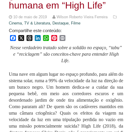
humana em “High Life”
10 de maio de 2019
Wilson Roberto Vieira Ferreira
Cinema, TV & Literatura,
Destaque,
Filme
Compartilhe este conteúdo:
Facebook
X
Threads
LinkedIn
WhatsApp
Pinterest
Print
Nesse verdadeiro tratado sobre a solidão no espaço, “tabu”
e “reciclagem” são conceitos-chave para entender
High
Life
.
Uma nave em algum lugar no espaço profundo, para além do
sistema solar, ruma a 99% da velocidade da luz na direção de
um buraco negro. Um homem dedica-se a cuidar da sua
pequena bebê, em meio aos corredores escuros e um
desordenado jardim de onde tira alimentação e oxigênio.
Como pararam ali? De quem são os cadáveres mantidos em
uma câmara criogênica? Quais os efeitos da viagem na
velocidade da luz em uma tripulação perdida no vazio em
uma missão potencialmente suicida? High Life (2018), da