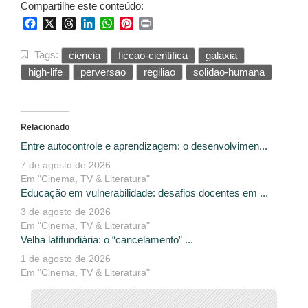
Compartilhe este conteúdo:
Facebook
X
Threads
LinkedIn
WhatsApp
Pinterest
Print
Tags:
ciencia
ficcao-cientifica
galaxia
high-life
perversao
regiliao
solidao-humana
Relacionado
Entre autocontrole e aprendizagem: o desenvolvimen...
7 de agosto de 2026
Em "Cinema, TV & Literatura"
Educação em vulnerabilidade: desafios docentes em ...
3 de agosto de 2026
Em "Cinema, TV & Literatura"
Velha latifundiária: o “cancelamento” ...
1 de agosto de 2026
Em "Cinema, TV & Literatura"