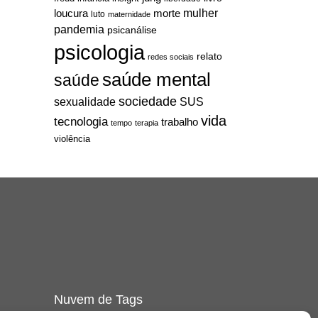
mulher
loucura
morte
luto
maternidade
pandemia
psicanálise
psicologia
relato
redes sociais
saúde mental
saúde
sociedade
sexualidade
SUS
vida
tecnologia
trabalho
tempo
terapia
violência
Nuvem de Tags