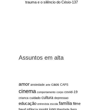
trauma e o silêncio do Césio-137
Assuntos em alta
amor
caos
ansiedade
arte
CAPS
cinema
covid-19
comportamento
corpo
cultura
cuidado
crianca
depressao
família
educação
filme
entrevista
escola
jung
livro
freud
infância
insight
liberdade