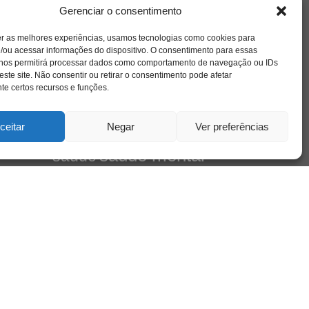
amor
l e
caos
ansiedade
arte
CAPS
Gerenciar o consentimento
no
cinema
ta
covid-19
comportamento
corpo
er as melhores experiências, usamos tecnologias como cookies para
cultura
cuidado
crianca
depressao
/ou acessar informações do dispositivo. O consentimento para essas
família
educação
filme
entrevista
escola
 nos permitirá processar dados como comportamento de navegação ou IDs
de
jung
livro
este site. Não consentir ou retirar o consentimento pode afetar
freud
infância
insight
liberdade
Cena
e certos recursos e funções.
mulher
loucura
morte
luto
maternidade
pandemia
psicanálise
psicologia
ceitar
Negar
Ver preferências
relato
redes sociais
mento
saúde mental
saúde
sociedade
sexualidade
SUS
vida
tecnologia
trabalho
tempo
terapia
violência
leiro
 do