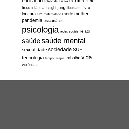
família
educação
filme
entrevista
escola
jung
livro
freud
infância
insight
liberdade
mulher
loucura
morte
luto
maternidade
pandemia
psicanálise
psicologia
relato
redes sociais
saúde mental
saúde
sociedade
sexualidade
SUS
vida
tecnologia
trabalho
tempo
terapia
violência