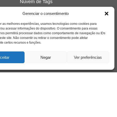
Nuvem de Tags
amor
caos
ansiedade
arte
CAPS
Gerenciar o consentimento
e o
cinema
covid-19
comportamento
corpo
er as melhores experiências, usamos tecnologias como cookies para
cultura
cuidado
crianca
depressao
/ou acessar informações do dispositivo. O consentimento para essas
família
educação
filme
entrevista
escola
o
 nos permitirá processar dados como comportamento de navegação ou IDs
se
jung
livro
freud
infância
insight
liberdade
este site. Não consentir ou retirar o consentimento pode afetar
mulher
loucura
morte
e certos recursos e funções.
luto
maternidade
hor
pandemia
psicanálise
psicologia
ceitar
Negar
Ver preferências
relato
redes sociais
o
saúde mental
saúde
a
sociedade
sexualidade
SUS
vida
tecnologia
trabalho
tempo
terapia
violência
nto
sta