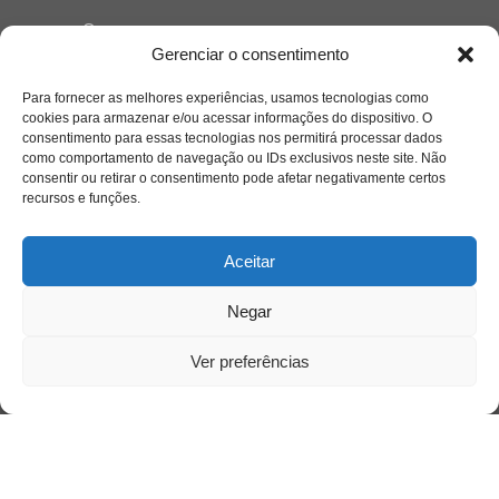
Quem somos
Gerenciar o consentimento
Para fornecer as melhores experiências, usamos tecnologias como
Contato
cookies para armazenar e/ou acessar informações do dispositivo. O
consentimento para essas tecnologias nos permitirá processar dados
como comportamento de navegação ou IDs exclusivos neste site. Não
Links Úteis
consentir ou retirar o consentimento pode afetar negativamente certos
Buscador Google
recursos e funções.
Publicações Recentes
Aceitar
A caminhada antimanicomial e os desafios da
saúde mental no Tocantins: (En)Cena entrevista
Negar
Ana Carolina Noleto
Ver preferências
A Psicologia como espaço de cuidado para
mulheres: (En)Cena entrevista Rayla Soares
Entre autocontrole e aprendizagem: o