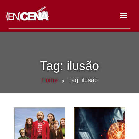
Toggle
navigat
Tag:
ilusão
Home
Tag:
ilusão