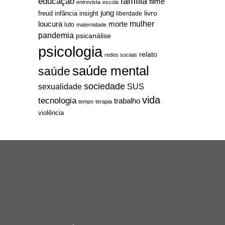
família
educação
filme
entrevista
escola
jung
livro
freud
infância
insight
liberdade
mulher
loucura
morte
luto
maternidade
pandemia
psicanálise
psicologia
relato
redes sociais
saúde mental
saúde
sociedade
sexualidade
SUS
vida
tecnologia
trabalho
tempo
terapia
violência