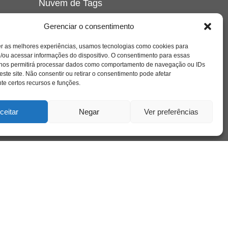
Nuvem de Tags
amor
caos
ansiedade
arte
CAPS
Gerenciar o consentimento
e o
cinema
covid-19
comportamento
corpo
er as melhores experiências, usamos tecnologias como cookies para
cultura
cuidado
crianca
depressao
/ou acessar informações do dispositivo. O consentimento para essas
família
educação
filme
entrevista
escola
o
 nos permitirá processar dados como comportamento de navegação ou IDs
se
jung
livro
freud
infância
insight
liberdade
este site. Não consentir ou retirar o consentimento pode afetar
mulher
loucura
morte
e certos recursos e funções.
luto
maternidade
hor
pandemia
psicanálise
psicologia
ceitar
Negar
Ver preferências
relato
redes sociais
o
saúde mental
saúde
a
sociedade
sexualidade
SUS
vida
tecnologia
trabalho
tempo
terapia
violência
nto
sta