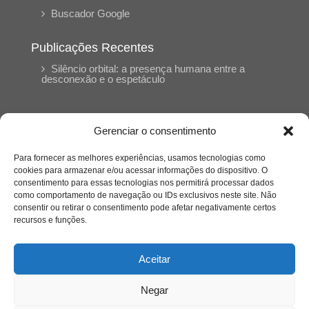
Buscador Google
Publicações Recentes
Silêncio orbital: a presença humana entre a
desconexão e o espetáculo
A reinvenção do trabalho e o choque geracional:
uma análise crítica do mercado contemporâneo
Gerenciar o consentimento
em “Um Senhor Estagiário”
Para fornecer as melhores experiências, usamos tecnologias como
cookies para armazenar e/ou acessar informações do dispositivo. O
O corpo como expressão do cuidado
consentimento para essas tecnologias nos permitirá processar dados
psicológico: (En)Cena entrevista Eliz Dorneles
como comportamento de navegação ou IDs exclusivos neste site. Não
consentir ou retirar o consentimento pode afetar negativamente certos
recursos e funções.
Violência, saúde mental e a difícil construção do
acolhimento institucional: (En)cena entrevista
Izabella Ferreira dos Santos, Conselheira do
Aceitar
CRP-23
Negar
Ser mulher, pensar gênero, enfrentar o mundo: