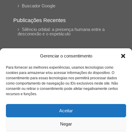
Buscador Google
Publicações Recentes
Silêncio orbital: a presença humana entre a
desconexão e o espetáculo
A reinvenção do trabalho e o choque geracional:
uma análise crítica do mercado contemporâneo
Gerenciar o consentimento
em “Um Senhor Estagiário”
Para fornecer as melhores experiências, usamos tecnologias como
cookies para armazenar e/ou acessar informações do dispositivo. O
O corpo como expressão do cuidado
consentimento para essas tecnologias nos permitirá processar dados
psicológico: (En)Cena entrevista Eliz Dorneles
como comportamento de navegação ou IDs exclusivos neste site. Não
consentir ou retirar o consentimento pode afetar negativamente certos
recursos e funções.
Violência, saúde mental e a difícil construção do
acolhimento institucional: (En)cena entrevista
Izabella Ferreira dos Santos, Conselheira do
Aceitar
CRP-23
Negar
Ser mulher, pensar gênero, enfrentar o mundo: