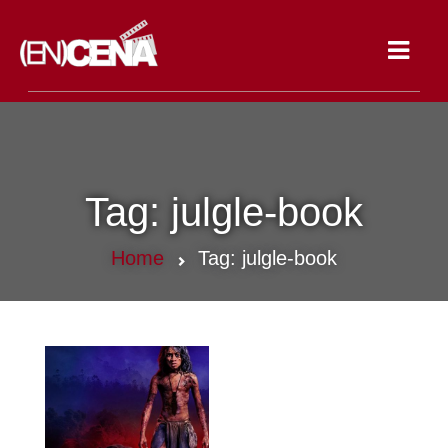
Toggle
navigat
Tag:
julgle-book
Home
Tag:
julgle-book