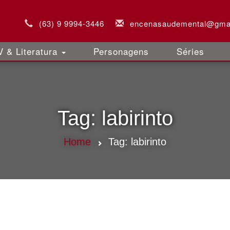
(63) 9 9994-3446
encenasaudemental@gma
 & Literatura
Personagens
Séries
Tag:
labirinto
Home
Tag:
labirinto