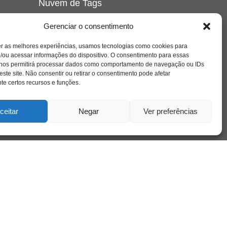
Nuvem de Tags
amor
caos
ansiedade
arte
CAPS
Gerenciar o consentimento
e o
cinema
covid-19
comportamento
corpo
er as melhores experiências, usamos tecnologias como cookies para
cultura
cuidado
crianca
depressao
/ou acessar informações do dispositivo. O consentimento para essas
família
educação
filme
entrevista
escola
o
 nos permitirá processar dados como comportamento de navegação ou IDs
se
jung
livro
freud
infância
insight
liberdade
este site. Não consentir ou retirar o consentimento pode afetar
mulher
loucura
morte
e certos recursos e funções.
luto
maternidade
hor
pandemia
psicanálise
psicologia
ceitar
Negar
Ver preferências
relato
redes sociais
o
saúde mental
saúde
a
sociedade
sexualidade
SUS
vida
tecnologia
trabalho
tempo
terapia
violência
nto
sta