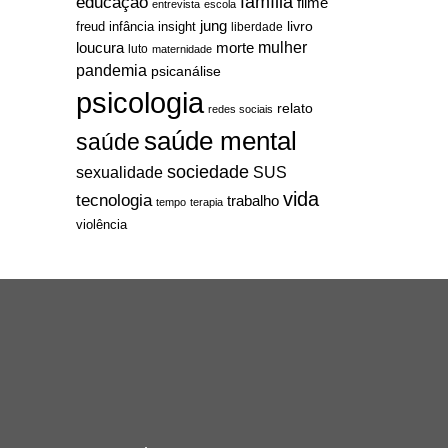
família
educação
filme
entrevista
escola
jung
livro
freud
infância
insight
liberdade
mulher
loucura
morte
luto
maternidade
pandemia
psicanálise
psicologia
relato
redes sociais
saúde mental
saúde
sociedade
sexualidade
SUS
vida
tecnologia
trabalho
tempo
terapia
violência