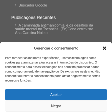
Buscador Google
Publicações Recentes
A caminhada antimanicomial e os desafios da
saúde mental no Tocantins: (En)Cena entrevista
Ana Carolina Noleto
A Psicologia como espaço de cuidado para
Gerenciar o consentimento
mulheres: (En)Cena entrevista Rayla Soares
Para fornecer as melhores experiências, usamos tecnologias como
cookies para armazenar e/ou acessar informações do dispositivo. O
Entre autocontrole e aprendizagem: o
consentimento para essas tecnologias nos permitirá processar dados
desenvolvimento comportamental em Kung Fu
como comportamento de navegação ou IDs exclusivos neste site. Não
Panda
consentir ou retirar o consentimento pode afetar negativamente certos
recursos e funções.
Entre o prato saudável e o consumo
compulsivo: a contradição alimentar do brasileiro
Aceitar
contemporâneo
Negar
O invisível que adoece: memória, trauma e o