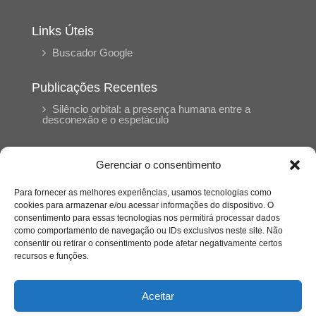
Links Úteis
Buscador Google
Publicações Recentes
Silêncio orbital: a presença humana entre a
desconexão e o espetáculo
A reinvenção do trabalho e o choque geracional:
Gerenciar o consentimento
uma análise crítica do mercado contemporâneo
em “Um Senhor Estagiário”
Para fornecer as melhores experiências, usamos tecnologias como
cookies para armazenar e/ou acessar informações do dispositivo. O
consentimento para essas tecnologias nos permitirá processar dados
O corpo como expressão do cuidado
como comportamento de navegação ou IDs exclusivos neste site. Não
psicológico: (En)Cena entrevista Eliz Dorneles
consentir ou retirar o consentimento pode afetar negativamente certos
recursos e funções.
Violência, saúde mental e a difícil construção do
acolhimento institucional: (En)cena entrevista
Aceitar
Izabella Ferreira dos Santos, Conselheira do
CRP-23