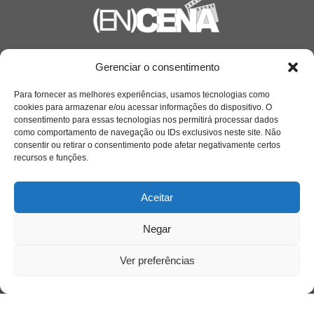
Saiba mais
Gerenciar o consentimento
Sobre
Para fornecer as melhores experiências, usamos tecnologias como
cookies para armazenar e/ou acessar informações do dispositivo. O
consentimento para essas tecnologias nos permitirá processar dados
como comportamento de navegação ou IDs exclusivos neste site. Não
Quem somos
consentir ou retirar o consentimento pode afetar negativamente certos
recursos e funções.
Contato
Aceitar
Links Úteis
Negar
Buscador Google
Ver preferências
Publicações Recentes
A caminhada antimanicomial e os desafios da
saúde mental no Tocantins: (En)Cena entrevista