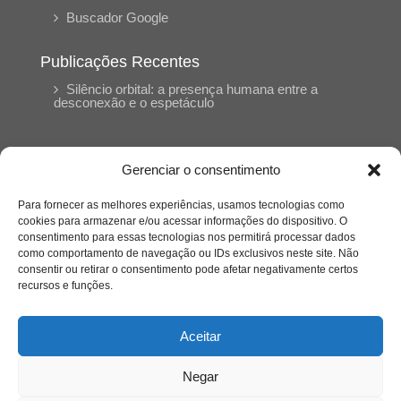
Buscador Google
Publicações Recentes
Silêncio orbital: a presença humana entre a
desconexão e o espetáculo
A reinvenção do trabalho e o choque geracional:
uma análise crítica do mercado contemporâneo
Gerenciar o consentimento
em “Um Senhor Estagiário”
Para fornecer as melhores experiências, usamos tecnologias como
cookies para armazenar e/ou acessar informações do dispositivo. O
O corpo como expressão do cuidado
consentimento para essas tecnologias nos permitirá processar dados
psicológico: (En)Cena entrevista Eliz Dorneles
como comportamento de navegação ou IDs exclusivos neste site. Não
consentir ou retirar o consentimento pode afetar negativamente certos
recursos e funções.
Violência, saúde mental e a difícil construção do
acolhimento institucional: (En)cena entrevista
Izabella Ferreira dos Santos, Conselheira do
Aceitar
CRP-23
Negar
Ser mulher, pensar gênero, enfrentar o mundo: