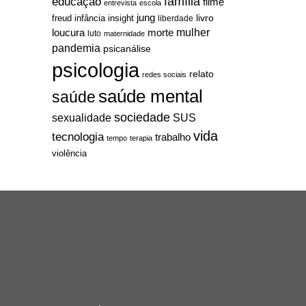
família
educação
filme
entrevista
escola
jung
livro
freud
infância
insight
liberdade
mulher
loucura
morte
luto
maternidade
pandemia
psicanálise
psicologia
relato
redes sociais
saúde mental
saúde
sociedade
sexualidade
SUS
vida
tecnologia
trabalho
tempo
terapia
violência