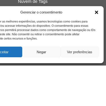
Nuvem de Tags
amor
caos
ansiedade
arte
CAPS
Gerenciar o consentimento
e o
cinema
covid-19
comportamento
corpo
er as melhores experiências, usamos tecnologias como cookies para
cultura
cuidado
crianca
depressao
/ou acessar informações do dispositivo. O consentimento para essas
família
educação
filme
entrevista
escola
o
 nos permitirá processar dados como comportamento de navegação ou IDs
se
jung
livro
freud
infância
insight
liberdade
este site. Não consentir ou retirar o consentimento pode afetar
mulher
loucura
morte
e certos recursos e funções.
luto
maternidade
hor
pandemia
psicanálise
psicologia
ceitar
Negar
Ver preferências
relato
redes sociais
o
saúde mental
saúde
a
sociedade
sexualidade
SUS
vida
tecnologia
trabalho
tempo
terapia
violência
nto
sta