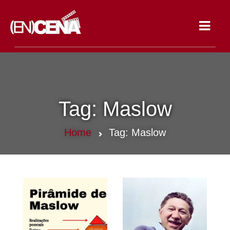
Toggle
navigat
Tag:
Maslow
Home
Tag:
Maslow