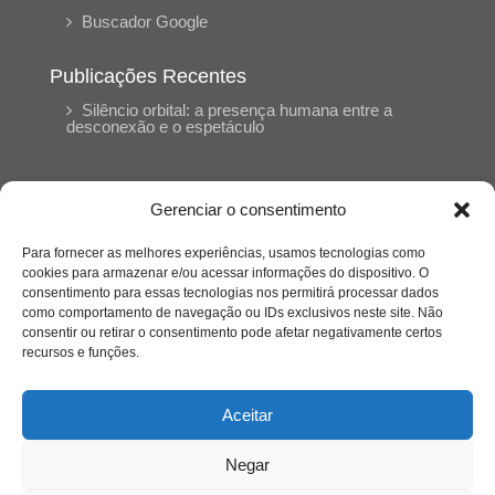
Buscador Google
Publicações Recentes
Silêncio orbital: a presença humana entre a
desconexão e o espetáculo
A reinvenção do trabalho e o choque geracional:
uma análise crítica do mercado contemporâneo
Gerenciar o consentimento
em “Um Senhor Estagiário”
Para fornecer as melhores experiências, usamos tecnologias como
cookies para armazenar e/ou acessar informações do dispositivo. O
O corpo como expressão do cuidado
consentimento para essas tecnologias nos permitirá processar dados
psicológico: (En)Cena entrevista Eliz Dorneles
como comportamento de navegação ou IDs exclusivos neste site. Não
consentir ou retirar o consentimento pode afetar negativamente certos
recursos e funções.
Violência, saúde mental e a difícil construção do
acolhimento institucional: (En)cena entrevista
Izabella Ferreira dos Santos, Conselheira do
Aceitar
CRP-23
Negar
Ser mulher, pensar gênero, enfrentar o mundo: