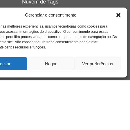
Nuvem de Tags
amor
caos
ansiedade
arte
CAPS
Gerenciar o consentimento
e o
cinema
covid-19
comportamento
corpo
er as melhores experiências, usamos tecnologias como cookies para
cultura
cuidado
crianca
depressao
/ou acessar informações do dispositivo. O consentimento para essas
família
educação
filme
entrevista
escola
o
 nos permitirá processar dados como comportamento de navegação ou IDs
se
jung
livro
freud
infância
insight
liberdade
este site. Não consentir ou retirar o consentimento pode afetar
mulher
loucura
morte
e certos recursos e funções.
luto
maternidade
hor
pandemia
psicanálise
psicologia
ceitar
Negar
Ver preferências
relato
redes sociais
o
saúde mental
saúde
a
sociedade
sexualidade
SUS
vida
tecnologia
trabalho
tempo
terapia
violência
nto
sta