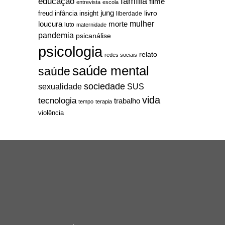
família
educação
filme
entrevista
escola
jung
livro
freud
infância
insight
liberdade
mulher
loucura
morte
luto
maternidade
pandemia
psicanálise
psicologia
relato
redes sociais
saúde mental
saúde
sociedade
sexualidade
SUS
vida
tecnologia
trabalho
tempo
terapia
violência