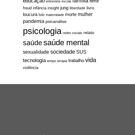
família
educação
filme
entrevista
escola
jung
livro
freud
infância
insight
liberdade
mulher
loucura
morte
luto
maternidade
pandemia
psicanálise
psicologia
relato
redes sociais
saúde mental
saúde
sociedade
sexualidade
SUS
vida
tecnologia
trabalho
tempo
terapia
violência