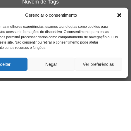
Nuvem de Tags
amor
caos
ansiedade
arte
CAPS
Gerenciar o consentimento
e o
cinema
covid-19
comportamento
corpo
er as melhores experiências, usamos tecnologias como cookies para
cultura
cuidado
crianca
depressao
/ou acessar informações do dispositivo. O consentimento para essas
família
educação
filme
entrevista
escola
o
 nos permitirá processar dados como comportamento de navegação ou IDs
se
jung
livro
freud
infância
insight
liberdade
este site. Não consentir ou retirar o consentimento pode afetar
mulher
loucura
morte
e certos recursos e funções.
luto
maternidade
hor
pandemia
psicanálise
psicologia
ceitar
Negar
Ver preferências
relato
redes sociais
o
saúde mental
saúde
a
sociedade
sexualidade
SUS
vida
tecnologia
trabalho
tempo
terapia
violência
nto
sta