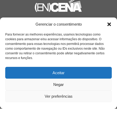
Saiba mais
Gerenciar o consentimento
Sobre
Para fornecer as melhores experiências, usamos tecnologias como
cookies para armazenar e/ou acessar informações do dispositivo. O
consentimento para essas tecnologias nos permitirá processar dados
como comportamento de navegação ou IDs exclusivos neste site. Não
Quem somos
consentir ou retirar o consentimento pode afetar negativamente certos
recursos e funções.
Contato
Aceitar
Links Úteis
Negar
Buscador Google
Ver preferências
Publicações Recentes
Silêncio orbital: a presença humana entre a
desconexão e o espetáculo