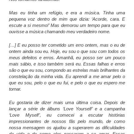
Mas eu tinha um refúgio, e era a música. Tinha uma
pequena voz dentro de mim que dizia: ‘Acorde, cara. E
escute a si mesmo!’ Mas demorou um tempo para que eu
ouvisse a música chamando meu verdadeiro nome.
[…] E eu posso ter cometido um erro ontem, mas o eu de
ontem ainda sou eu. Hoje, eu sou o que sou com todos os
meus defeitos e erros. Amanhã, eu posso ser um pouco
mais sábio, e isso também será eu. Essas falhas e erros
são o que eu sou, compondo as estrelas mais brilhantes da
constelação da minha vida. Eu aprendi a me amar pelo o
que eu sou, pelo o que eu fui, e pelo o que eu espero me
tornar.
Eu gostaria de dizer mais uma última coisa. Depois de
lançar a série de álbuns ‘Love Yourself’ e a campanha
‘Love Myself’, eu comecei a escutar histórias
impressionantes de nossos fãs pelo mundo, de como
nossa mensagem os ajudou a superarem as dificuldades
da vida e de como eles passaram a se amar. Essas