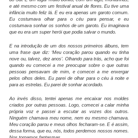
e até mesmo com um festival anual de flores. Eu tive uma
infância muito feliz lá. E eu era apenas um garoto comum.
Eu costumava olhar para o céu para pensar, e eu
costumava sonhar os sonhos de um garoto. Eu imaginava
que eu era um super herói que podia salvar o mundo.
E na introdução de um dos nossos primeiros álbuns, tem
uma frase que diz: ‘Meu coração parou quando eu tinha
nove ou, talvez, dez anos’. Olhando para trás, acho que foi
quando eu comecei a me preocupar sobre o que outras
pessoas pensavam de mim, e comecei a me enxergar
pelos olhos deles. Eu parei de olhar para o céu à noite e
para as estrelas. Eu parei de sonhar acordado.
Ao invés disso, tentei apenas me encaixar nos moldes
criados por outras pessoas. Logo, comecei a calar minha
própria voz e passei a escutar as vozes dos outros.
Ninguém chamava meu nome, nem eu mesmo chamava.
Meu coração parou e meus olhos fecharam-se. E é assim,
dessa forma, que eu, nós, todos perdemos nossos nomes.
Nos tornamos fantasmas.