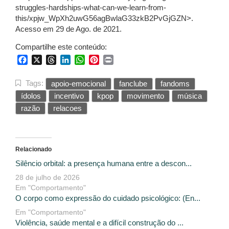
struggles-hardships-what-can-we-learn-from-
this/xpjw_WpXh2uwG56agBwlaG33zkB2PvGjGZN>.
Acesso em 29 de Ago. de 2021.
Compartilhe este conteúdo:
Facebook
X
Threads
LinkedIn
WhatsApp
Pinterest
Print
Tags:
apoio-emocional
fanclube
fandoms
ídolos
incentivo
kpop
movimento
música
razão
relacoes
Relacionado
Silêncio orbital: a presença humana entre a descon...
28 de julho de 2026
Em "Comportamento"
O corpo como expressão do cuidado psicológico: (En...
Em "Comportamento"
Violência, saúde mental e a difícil construção do ...