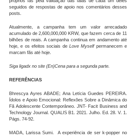
próprios fãs pela validação das falas de cada um deles
seguidos de respostas de apoio nos comentários desses
posts.
Atualmente, a campanha tem um valor arrecadado
acumulado de 2,600,000,000 KRW, que fazem cerca de 11
bilhões de reais. A campanha continua em andamento até
hoje, e os efeitos sociais de
Love Myself
permanecem e
marcam fãs até hoje.
Siga ligadx no site (En)Cena para a segunda parte.
REFERÊNCIAS
Bhrescya Ayres ABADE; Ana Letícia Guedes PEREIRA.
Ídolos e Apoio Emocional: Reflexões Sobre a Dinâmica do
Fã Adolescente Contemporâneo. JNT- Facit Business and
Technology Journal. QUALIS B1. 2021. Julho. Ed. 28. V. 1.
Págs. 74-92.
MADA, Larissa Sumi. A experiência de ser k-popper no