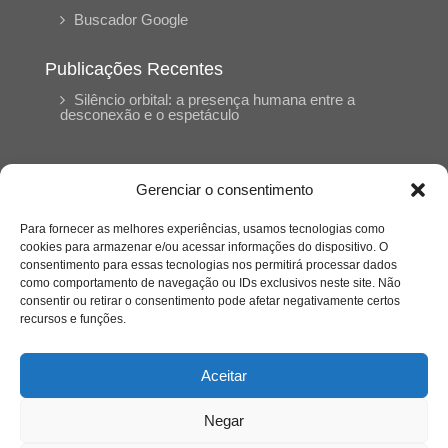
Buscador Google
Publicações Recentes
Silêncio orbital: a presença humana entre a
desconexão e o espetáculo
A reinvenção do trabalho e o choque geracional:
uma análise crítica do mercado contemporâneo
Gerenciar o consentimento
em “Um Senhor Estagiário”
Para fornecer as melhores experiências, usamos tecnologias como
cookies para armazenar e/ou acessar informações do dispositivo. O
O corpo como expressão do cuidado
consentimento para essas tecnologias nos permitirá processar dados
psicológico: (En)Cena entrevista Eliz Dorneles
como comportamento de navegação ou IDs exclusivos neste site. Não
consentir ou retirar o consentimento pode afetar negativamente certos
recursos e funções.
Violência, saúde mental e a difícil construção do
acolhimento institucional: (En)cena entrevista
Izabella Ferreira dos Santos, Conselheira do
Aceitar
CRP-23
Negar
Ser mulher, pensar gênero, enfrentar o mundo: