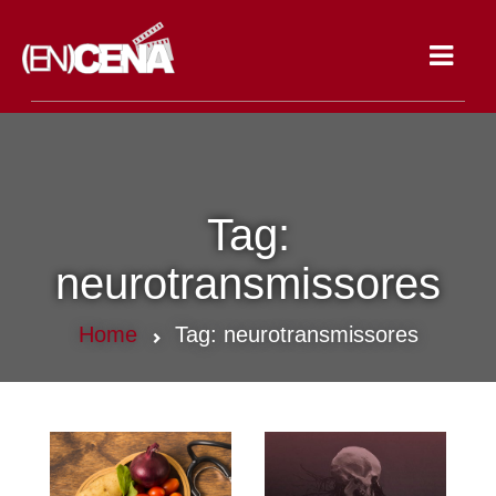
Toggle
navigat
Tag:
neurotransmissores
Home
Tag:
neurotransmissores