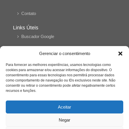
Contato
Links Úteis
Buscador Google
Publicações Recentes
Gerenciar o consentimento
Silêncio orbital: a presença humana entre a
desconexão e o espetáculo
Para fornecer as melhores experiências, usamos tecnologias como
cookies para armazenar e/ou acessar informações do dispositivo. O
consentimento para essas tecnologias nos permitirá processar dados
como comportamento de navegação ou IDs exclusivos neste site. Não
A reinvenção do trabalho e o choque geracional:
consentir ou retirar o consentimento pode afetar negativamente certos
uma análise crítica do mercado contemporâneo
em “Um Senhor Estagiário”
recursos e funções.
Aceitar
O corpo como expressão do cuidado
psicológico: (En)Cena entrevista Eliz Dorneles
Negar