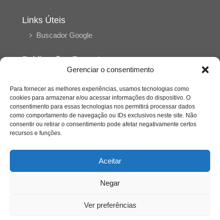
Links Úteis
Buscador Google
Publicações Recentes
Gerenciar o consentimento
Silêncio orbital: a presença humana entre a
desconexão e o espetáculo
Para fornecer as melhores experiências, usamos tecnologias como
cookies para armazenar e/ou acessar informações do dispositivo. O
consentimento para essas tecnologias nos permitirá processar dados
A reinvenção do trabalho e o choque geracional:
como comportamento de navegação ou IDs exclusivos neste site. Não
uma análise crítica do mercado contemporâneo
consentir ou retirar o consentimento pode afetar negativamente certos
em “Um Senhor Estagiário”
recursos e funções.
O corpo como expressão do cuidado
Aceitar
psicológico: (En)Cena entrevista Eliz Dorneles
Negar
Violência, saúde mental e a difícil construção do
acolhimento institucional: (En)cena entrevista
Ver preferências
Izabella Ferreira dos Santos, Conselheira do
CRP-23