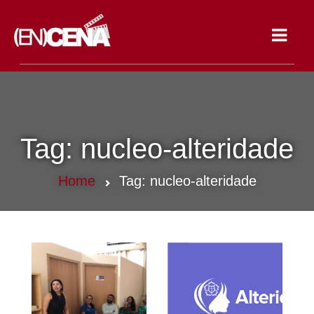
Toggle
navigat
Tag:
nucleo-alteridade
Home
Tag:
nucleo-alteridade