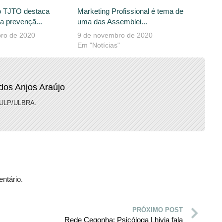
o TJTO destaca
Marketing Profissional é tema de
a prevençã...
uma das Assemblei...
ro de 2020
9 de novembro de 2020
Em "Notícias"
dos Anjos Araújo
EULP/ULBRA.
ntário.
PRÓXIMO POST
Rede Cegonha: Psicóloga Lhivia fala