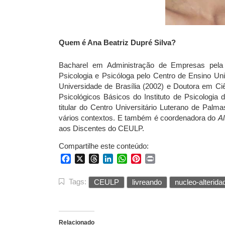
Quem é Ana Beatriz Dupré Silva?
Bacharel em Administração de Empresas pela U
Psicologia e Psicóloga pelo Centro de Ensino Uni
Universidade de Brasília (2002) e Doutora em 
Psicológicos Básicos do Instituto de Psicologia 
titular do Centro Universitário Luterano de Pa
vários contextos. E também é coordenadora do
Al
aos Discentes do CEULP.
Compartilhe este conteúdo:
Facebook
X
Threads
LinkedIn
WhatsApp
Pinterest
Print
Tags:
CEULP
livreando
nucleo-alterida
Relacionado