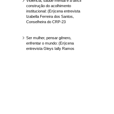
Violência, saúde mental e a difícil
construção do acolhimento
institucional: (En)cena entrevista
Izabella Ferreira dos Santos,
Conselheira do CRP-23
Ser mulher, pensar gênero,
enfrentar o mundo: (En)cena
entrevista Gleys Ially Ramos