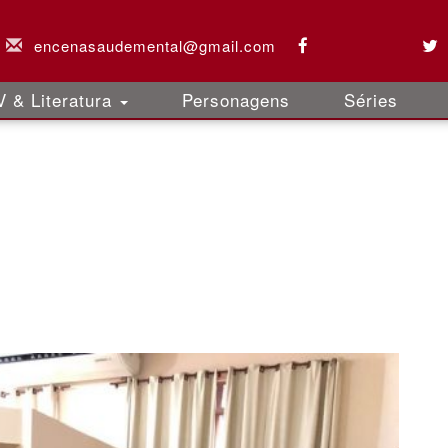
encenasaudemental@gmail.com
 & Literatura
Personagens
Séries