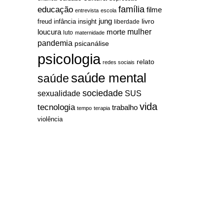
família
educação
filme
entrevista
escola
jung
livro
freud
infância
insight
liberdade
mulher
loucura
morte
luto
maternidade
pandemia
psicanálise
psicologia
relato
redes sociais
saúde mental
saúde
sociedade
sexualidade
SUS
vida
tecnologia
trabalho
tempo
terapia
violência