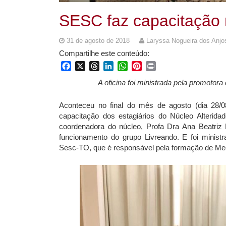
SESC faz capacitação 
31 de agosto de 2018
Laryssa Nogueira dos Anjo
Compartilhe este conteúdo:
Facebook
X
Threads
LinkedIn
WhatsApp
Pinterest
Print
A oficina foi ministrada pela promotor
Aconteceu no final do mês de agosto (dia 28/
capacitação dos estagiários do Núcleo Alterida
coordenadora do núcleo, Profa Dra Ana Beatriz 
funcionamento do grupo Livreando. E foi ministr
Sesc-TO, que é responsável pela formação de Medi