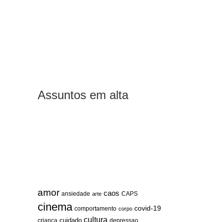
Assuntos em alta
amor
caos
ansiedade
arte
CAPS
cinema
covid-19
comportamento
corpo
cultura
cuidado
crianca
depressao