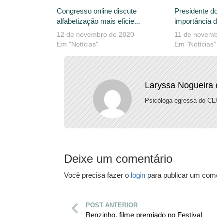
Congresso online discute
Presidente d
alfabetização mais eficie...
importância d
12 de novembro de 2020
11 de novemb
Em "Notícias"
Em "Notícias"
Laryssa Nogueira 
Psicóloga egressa do C
Deixe um comentário
Você precisa fazer o
login
para publicar um come
POST ANTERIOR
Benzinho, filme premiado no Festival