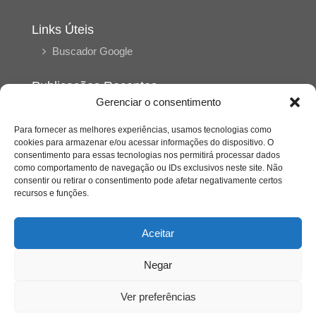
Links Úteis
Buscador Google
Publicações Recentes
Gerenciar o consentimento
A caminhada antimanicomial e os desafios da
saúde mental no Tocantins: (En)Cena entrevista
Ana Carolina Noleto
Para fornecer as melhores experiências, usamos tecnologias como
cookies para armazenar e/ou acessar informações do dispositivo. O
consentimento para essas tecnologias nos permitirá processar dados
como comportamento de navegação ou IDs exclusivos neste site. Não
A Psicologia como espaço de cuidado para
consentir ou retirar o consentimento pode afetar negativamente certos
mulheres: (En)Cena entrevista Rayla Soares
recursos e funções.
Entre autocontrole e aprendizagem: o
Aceitar
desenvolvimento comportamental em Kung Fu
Panda
Negar
Entre o prato saudável e o consumo
Ver preferências
compulsivo: a contradição alimentar do brasileiro
contemporâneo