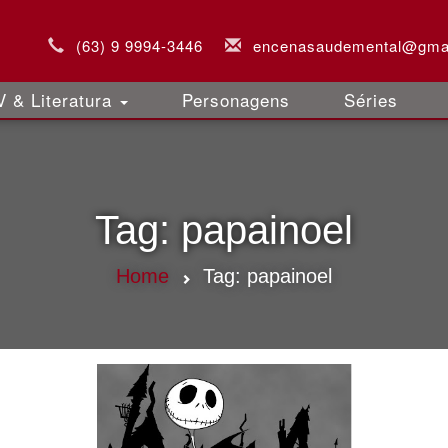
(63) 9 9994-3446
encenasaudemental@gma
 & Literatura
Personagens
Séries
Tag:
papainoel
Home
Tag:
papainoel