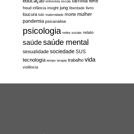
família
educação
filme
entrevista
escola
jung
livro
freud
infância
insight
liberdade
mulher
loucura
morte
luto
maternidade
pandemia
psicanálise
psicologia
relato
redes sociais
saúde mental
saúde
sociedade
sexualidade
SUS
vida
tecnologia
trabalho
tempo
terapia
violência