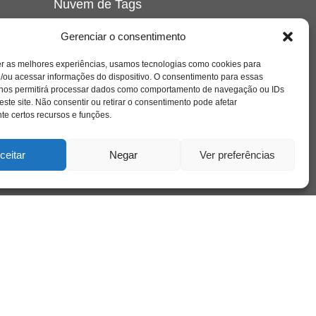
Nuvem de Tags
amor
caos
ansiedade
arte
CAPS
Gerenciar o consentimento
e o
cinema
covid-19
comportamento
corpo
er as melhores experiências, usamos tecnologias como cookies para
cultura
cuidado
crianca
depressao
/ou acessar informações do dispositivo. O consentimento para essas
família
educação
filme
entrevista
escola
o
 nos permitirá processar dados como comportamento de navegação ou IDs
se
jung
livro
freud
infância
insight
liberdade
este site. Não consentir ou retirar o consentimento pode afetar
mulher
loucura
morte
e certos recursos e funções.
luto
maternidade
hor
pandemia
psicanálise
psicologia
ceitar
Negar
Ver preferências
relato
redes sociais
o
saúde mental
saúde
a
sociedade
sexualidade
SUS
vida
tecnologia
trabalho
tempo
terapia
violência
nto
sta