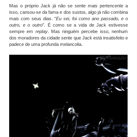
Mas o próprio Jack já não se sente mais pertencente a
isso, cansou-se da fama e dos sustos, algo já não combina
mais com seus dias. “
Eu sei, foi como ano passado, e o
outro, e o outro
”. É como se a vida de Jack estivesse
sempre em
replay
. Mas ninguém percebe isso, nenhum
dos moradores da cidade sente que Jack está insatisfeito e
padece de uma profunda melancolia.