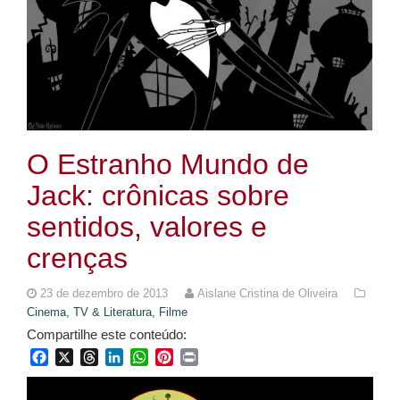
O Estranho Mundo de
Jack: crônicas sobre
sentidos, valores e
crenças
23 de dezembro de 2013
Aislane Cristina de Oliveira
Cinema, TV & Literatura,
Filme
Compartilhe este conteúdo:
Facebook
X
Threads
LinkedIn
WhatsApp
Pinterest
Print