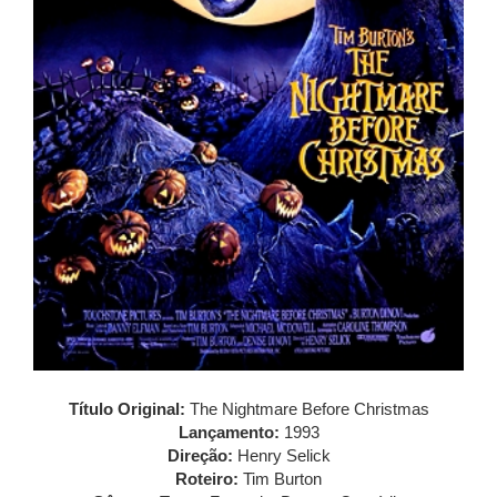
Título Original:
The Nightmare Before Christmas
Lançamento:
1993
Direção:
Henry Selick
Roteiro:
Tim Burton