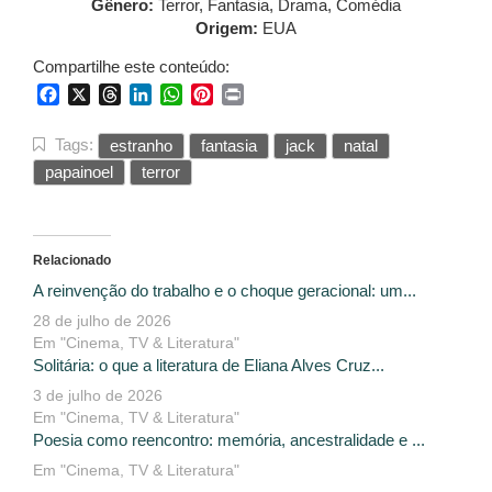
Gênero:
Terror, Fantasia, Drama, Comédia
Origem:
EUA
Compartilhe este conteúdo:
Facebook
X
Threads
LinkedIn
WhatsApp
Pinterest
Print
Tags:
estranho
fantasia
jack
natal
papainoel
terror
Relacionado
A reinvenção do trabalho e o choque geracional: um...
28 de julho de 2026
Em "Cinema, TV & Literatura"
Solitária: o que a literatura de Eliana Alves Cruz...
3 de julho de 2026
Em "Cinema, TV & Literatura"
Poesia como reencontro: memória, ancestralidade e ...
Em "Cinema, TV & Literatura"