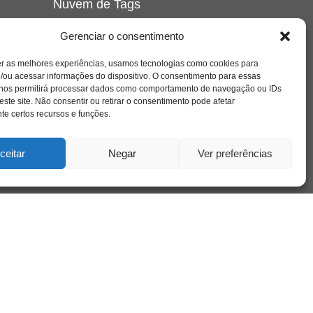
Nuvem de Tags
amor
caos
ansiedade
arte
CAPS
Gerenciar o consentimento
e o
cinema
covid-19
comportamento
corpo
er as melhores experiências, usamos tecnologias como cookies para
cultura
cuidado
crianca
depressao
/ou acessar informações do dispositivo. O consentimento para essas
família
educação
filme
entrevista
escola
o
 nos permitirá processar dados como comportamento de navegação ou IDs
se
jung
livro
freud
infância
insight
liberdade
este site. Não consentir ou retirar o consentimento pode afetar
mulher
loucura
morte
e certos recursos e funções.
luto
maternidade
hor
pandemia
psicanálise
psicologia
ceitar
Negar
Ver preferências
relato
redes sociais
o
saúde mental
saúde
a
sociedade
sexualidade
SUS
vida
tecnologia
trabalho
tempo
terapia
violência
nto
sta