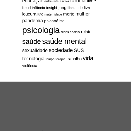
família
educação
filme
entrevista
escola
jung
livro
freud
infância
insight
liberdade
mulher
loucura
morte
luto
maternidade
pandemia
psicanálise
psicologia
relato
redes sociais
saúde mental
saúde
sociedade
sexualidade
SUS
vida
tecnologia
trabalho
tempo
terapia
violência