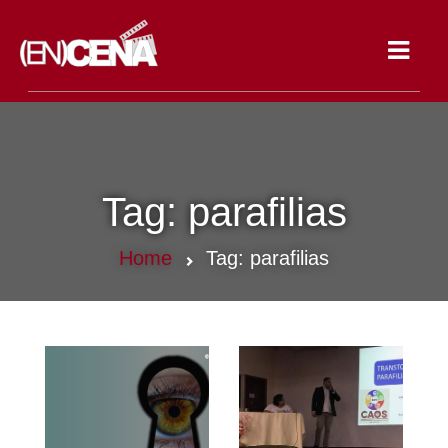
Toggle
navigat
Tag:
parafilias
Home
Tag:
parafilias