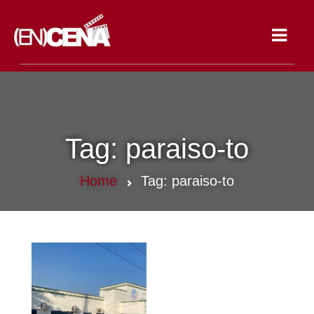
Toggle
navigat
Tag:
paraiso-to
Home
Tag:
paraiso-to