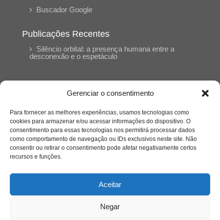
Buscador Google
Publicações Recentes
Silêncio orbital: a presença humana entre a
desconexão e o espetáculo
A reinvenção do trabalho e o choque geracional:
uma análise crítica do mercado contemporâneo
Gerenciar o consentimento
em “Um Senhor Estagiário”
Para fornecer as melhores experiências, usamos tecnologias como
cookies para armazenar e/ou acessar informações do dispositivo. O
O corpo como expressão do cuidado
consentimento para essas tecnologias nos permitirá processar dados
psicológico: (En)Cena entrevista Eliz Dorneles
como comportamento de navegação ou IDs exclusivos neste site. Não
consentir ou retirar o consentimento pode afetar negativamente certos
recursos e funções.
Violência, saúde mental e a difícil construção do
acolhimento institucional: (En)cena entrevista
Izabella Ferreira dos Santos, Conselheira do
Aceitar
CRP-23
Negar
Ser mulher, pensar gênero, enfrentar o mundo: