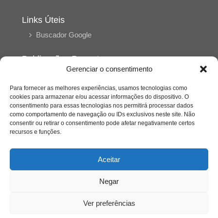
Links Úteis
Buscador Google
Publicações Recentes
Gerenciar o consentimento
Silêncio orbital: a presença humana entre a
desconexão e o espetáculo
Para fornecer as melhores experiências, usamos tecnologias como
cookies para armazenar e/ou acessar informações do dispositivo. O
consentimento para essas tecnologias nos permitirá processar dados
A reinvenção do trabalho e o choque geracional:
como comportamento de navegação ou IDs exclusivos neste site. Não
uma análise crítica do mercado contemporâneo
consentir ou retirar o consentimento pode afetar negativamente certos
em “Um Senhor Estagiário”
recursos e funções.
O corpo como expressão do cuidado
Aceitar
psicológico: (En)Cena entrevista Eliz Dorneles
Negar
Violência, saúde mental e a difícil construção do
acolhimento institucional: (En)cena entrevista
Ver preferências
Izabella Ferreira dos Santos, Conselheira do
CRP-23