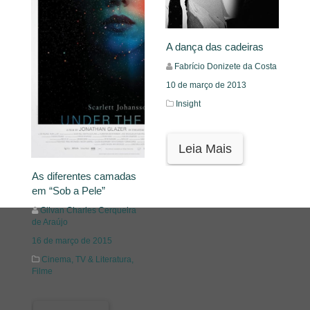
A dança das cadeiras
Fabrício Donizete da Costa
10 de março de 2013
Insight
Leia Mais
As diferentes camadas
em “Sob a Pele”
Gilvan Charles Cerqueira
de Araújo
16 de março de 2015
Cinema, TV & Literatura,
Filme