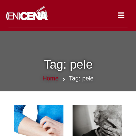
Toggle
navigat
Tag:
pele
Home
Tag:
pele