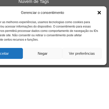
Nuvem de Tags
amor
caos
ansiedade
arte
CAPS
Gerenciar o consentimento
e o
cinema
covid-19
comportamento
corpo
er as melhores experiências, usamos tecnologias como cookies para
cultura
cuidado
crianca
depressao
/ou acessar informações do dispositivo. O consentimento para essas
família
educação
filme
entrevista
escola
o
 nos permitirá processar dados como comportamento de navegação ou IDs
se
jung
livro
freud
infância
insight
liberdade
este site. Não consentir ou retirar o consentimento pode afetar
mulher
loucura
morte
e certos recursos e funções.
luto
maternidade
hor
pandemia
psicanálise
psicologia
ceitar
Negar
Ver preferências
relato
redes sociais
o
saúde mental
saúde
a
sociedade
sexualidade
SUS
vida
tecnologia
trabalho
tempo
terapia
violência
nto
sta