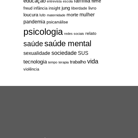
família
educação
filme
entrevista
escola
jung
livro
freud
infância
insight
liberdade
mulher
loucura
morte
luto
maternidade
pandemia
psicanálise
psicologia
relato
redes sociais
saúde mental
saúde
sociedade
sexualidade
SUS
vida
tecnologia
trabalho
tempo
terapia
violência