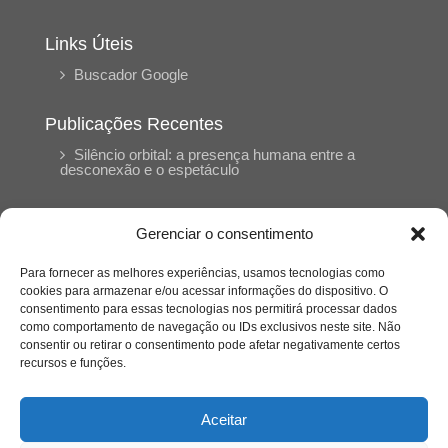
Links Úteis
Buscador Google
Publicações Recentes
Silêncio orbital: a presença humana entre a
desconexão e o espetáculo
A reinvenção do trabalho e o choque geracional:
Gerenciar o consentimento
uma análise crítica do mercado contemporâneo
em “Um Senhor Estagiário”
Para fornecer as melhores experiências, usamos tecnologias como
cookies para armazenar e/ou acessar informações do dispositivo. O
consentimento para essas tecnologias nos permitirá processar dados
O corpo como expressão do cuidado
como comportamento de navegação ou IDs exclusivos neste site. Não
psicológico: (En)Cena entrevista Eliz Dorneles
consentir ou retirar o consentimento pode afetar negativamente certos
recursos e funções.
Violência, saúde mental e a difícil construção do
acolhimento institucional: (En)cena entrevista
Aceitar
Izabella Ferreira dos Santos, Conselheira do
CRP-23