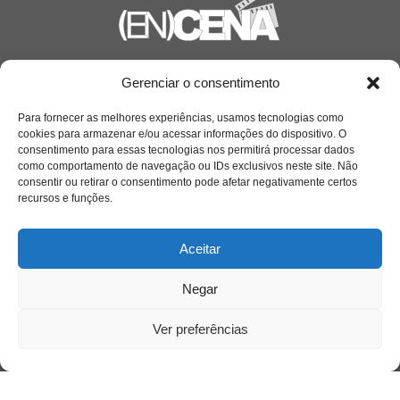
Saiba mais
Gerenciar o consentimento
Sobre
Para fornecer as melhores experiências, usamos tecnologias como
cookies para armazenar e/ou acessar informações do dispositivo. O
consentimento para essas tecnologias nos permitirá processar dados
como comportamento de navegação ou IDs exclusivos neste site. Não
Quem somos
consentir ou retirar o consentimento pode afetar negativamente certos
recursos e funções.
Contato
Aceitar
Links Úteis
Negar
Buscador Google
Ver preferências
Publicações Recentes
Silêncio orbital: a presença humana entre a
desconexão e o espetáculo