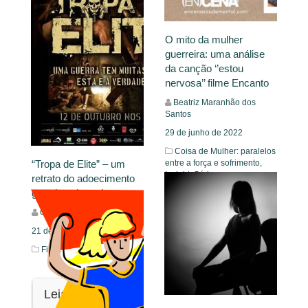
O mito da mulher
guerreira: uma análise
da canção ‘’estou
nervosa’’ filme Encanto
Beatriz Maranhão dos
Santos
29 de junho de 2022
Coisa de Mulher: paralelos
entre a força e sofrimento,
“Tropa de Elite” – um
Insight,
Séries
retrato do adoecimento
gerado pelo poder
Giovanna Bernardo
Leia Mais
21 de dezembro de 2023
Filme
Leia Mais