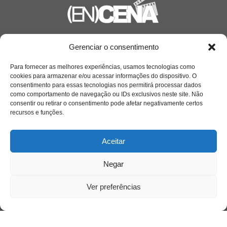
Saiba mais
Gerenciar o consentimento
Sobre
Para fornecer as melhores experiências, usamos tecnologias como
cookies para armazenar e/ou acessar informações do dispositivo. O
consentimento para essas tecnologias nos permitirá processar dados
como comportamento de navegação ou IDs exclusivos neste site. Não
Quem somos
consentir ou retirar o consentimento pode afetar negativamente certos
recursos e funções.
Contato
Aceitar
Links Úteis
Negar
Buscador Google
Ver preferências
Publicações Recentes
Silêncio orbital: a presença humana entre a
desconexão e o espetáculo