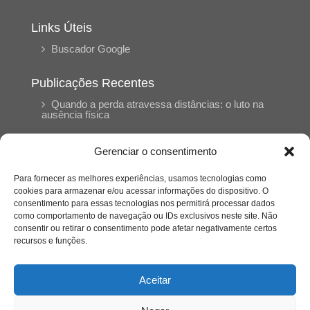
Links Úteis
Buscador Google
Publicações Recentes
Quando a perda atravessa distâncias: o luto na
ausência física
Gerenciar o consentimento
Velha latifundiária: o “cancelamento” do Sítio do
Picapau Amarelo e reflexões sobre o racismo
estrutural
Para fornecer as melhores experiências, usamos tecnologias como
cookies para armazenar e/ou acessar informações do dispositivo. O
consentimento para essas tecnologias nos permitirá processar dados
Silêncio orbital: a presença humana entre a
como comportamento de navegação ou IDs exclusivos neste site. Não
desconexão e o espetáculo
consentir ou retirar o consentimento pode afetar negativamente certos
recursos e funções.
A reinvenção do trabalho e o choque geracional:
uma análise crítica do mercado contemporâneo
Aceitar
em “Um Senhor Estagiário”