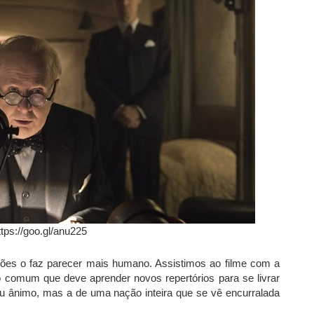
ttps://goo.gl/anu225
isões o faz parecer mais humano. Assistimos ao filme com a
omum que deve aprender novos repertórios para se livrar
eu ânimo, mas a de uma nação inteira que se vê encurralada