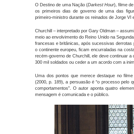
O Destino de uma Nação (
Darkest Hour
), filme d
os primeiros dias de governo de uma das figur
primeiro-ministro durante os reinados de Jorge VI e
Churchill – interpretado por Gary Oldman – assum
meio ao envolvimento do Reino Unido na Segunda 
francesas e britânicas, após sucessivas derrota
o continente europeu, ficam encurraladas na cost
recém-governo de Churchill, ele deve continuar 
300 mil soldados ou ceder a um acordo com a inim
Uma dos pontos que merece destaque no filme 
(2000, p. 189), a persuasão é “o processo pelo
comportamentos”. O autor aponta quatro elem
mensagem é comunicada e o público.