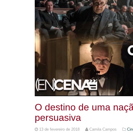
O destino de uma naçã
persuasiva
13 de fevereiro de 2018
Camila Campos
Cin