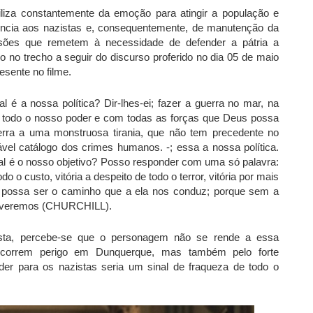
iliza constantemente da emoção para atingir a população e
stência aos nazistas e, consequentemente, de manutenção da
ssões que remetem à necessidade de defender a pátria a
o no trecho a seguir do discurso proferido no dia 05 de maio
esente no filme.
 é a nossa política? Dir-lhes-ei; fazer a guerra no mar, na
m todo o nosso poder e com todas as forças que Deus possa
uerra a uma monstruosa tirania, que não tem precedente no
vel catálogo dos crimes humanos. -; essa a nossa política.
l é o nosso objetivo? Posso responder com uma só palavra:
todo o custo, vitória a despeito de todo o terror, vitória por mais
ue possa ser o caminho que a ela nos conduz; porque sem a
eviveremos (CHURCHILL).
ta, percebe-se que o personagem não se rende a essa
e correm perigo em Dunquerque, mas também pelo forte
er para os nazistas seria um sinal de fraqueza de todo o