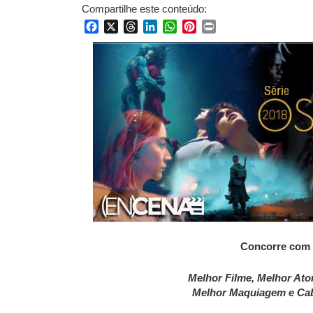
Compartilhe este conteúdo:
Facebook
X
Threads
LinkedIn
WhatsApp
Pinterest
Print
Concorre com 
Melhor Filme, Melhor Ato
Melhor Maquiagem e Cab