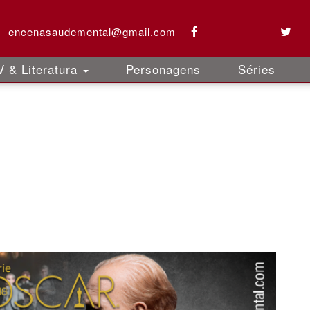
encenasaudemental@gmail.com
 & Literatura
Personagens
Séries