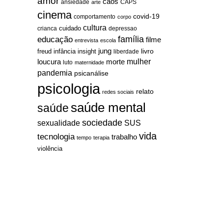
amor
caos
ansiedade
arte
CAPS
cinema
covid-19
comportamento
corpo
cultura
cuidado
crianca
depressao
família
educação
filme
entrevista
escola
jung
livro
freud
infância
insight
liberdade
mulher
loucura
morte
luto
maternidade
pandemia
psicanálise
psicologia
relato
redes sociais
saúde mental
saúde
sociedade
sexualidade
SUS
vida
tecnologia
trabalho
tempo
terapia
violência