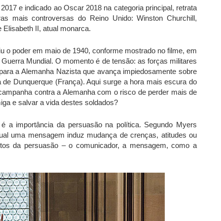
e 2017 e indicado ao Oscar 2018 na categoria principal, retrata
as mais controversas do Reino Unido: Winston Churchill,
 Elisabeth II, atual monarca.
iu o poder em maio de 1940, conforme mostrado no filme, em
Guerra Mundial. O momento é de tensão: as forças militares
s para a Alemanha Nazista que avança impiedosamente sobre
a de Dunquerque (França). Aqui surge a hora mais escura do
a campanha contra a Alemanha com o risco de perder mais de
iga e salvar a vida destes soldados?
é a importância da persuasão na política. Segundo Myers
 qual uma mensagem induz mudança de crenças, atitudes ou
entos da persuasão – o comunicador, a mensagem, como a