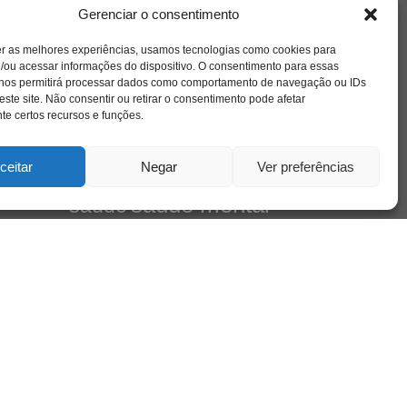
amor
l e
caos
ansiedade
arte
CAPS
Gerenciar o consentimento
no
cinema
ta
covid-19
comportamento
corpo
er as melhores experiências, usamos tecnologias como cookies para
cultura
cuidado
crianca
depressao
/ou acessar informações do dispositivo. O consentimento para essas
família
educação
filme
entrevista
escola
 nos permitirá processar dados como comportamento de navegação ou IDs
de
jung
livro
este site. Não consentir ou retirar o consentimento pode afetar
freud
infância
insight
liberdade
Cena
e certos recursos e funções.
mulher
loucura
morte
luto
maternidade
pandemia
psicanálise
psicologia
ceitar
Negar
Ver preferências
relato
redes sociais
mento
saúde mental
saúde
sociedade
sexualidade
SUS
vida
tecnologia
trabalho
tempo
terapia
violência
leiro
 do