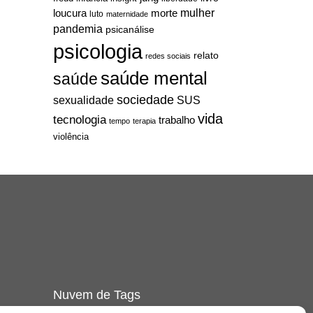
mulher
loucura
morte
luto
maternidade
pandemia
psicanálise
psicologia
relato
redes sociais
saúde mental
saúde
sociedade
sexualidade
SUS
vida
tecnologia
trabalho
tempo
terapia
violência
Nuvem de Tags