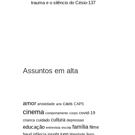
trauma e o silêncio do Césio-137
Assuntos em alta
amor
caos
ansiedade
arte
CAPS
cinema
covid-19
comportamento
corpo
cultura
cuidado
crianca
depressao
família
educação
filme
entrevista
escola
jung
livro
freud
infância
insight
liberdade