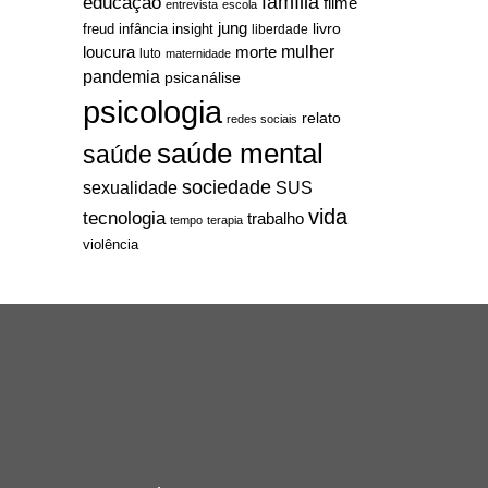
família
educação
filme
entrevista
escola
jung
livro
freud
infância
insight
liberdade
mulher
loucura
morte
luto
maternidade
pandemia
psicanálise
psicologia
relato
redes sociais
saúde mental
saúde
sociedade
sexualidade
SUS
vida
tecnologia
trabalho
tempo
terapia
violência