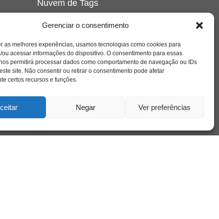
Nuvem de Tags
amor
caos
ansiedade
arte
CAPS
Gerenciar o consentimento
e o
cinema
covid-19
comportamento
corpo
er as melhores experiências, usamos tecnologias como cookies para
cultura
cuidado
crianca
depressao
/ou acessar informações do dispositivo. O consentimento para essas
família
educação
filme
entrevista
escola
o
 nos permitirá processar dados como comportamento de navegação ou IDs
se
jung
livro
freud
infância
insight
liberdade
este site. Não consentir ou retirar o consentimento pode afetar
mulher
loucura
morte
e certos recursos e funções.
luto
maternidade
hor
pandemia
psicanálise
psicologia
ceitar
Negar
Ver preferências
relato
redes sociais
o
saúde mental
saúde
a
sociedade
sexualidade
SUS
vida
tecnologia
trabalho
tempo
terapia
violência
nto
sta