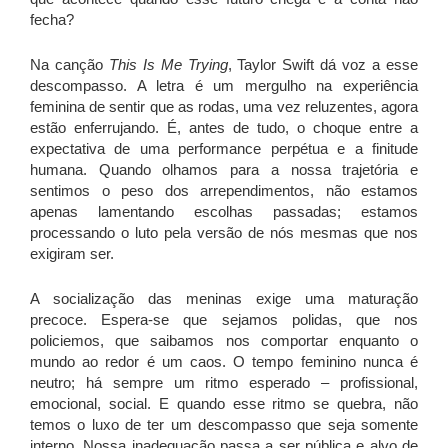
fecha?
Na canção
This Is Me Trying
, Taylor Swift dá voz a esse
descompasso. A letra é um mergulho na experiência
feminina de sentir que as rodas, uma vez reluzentes, agora
estão enferrujando. É, antes de tudo, o choque entre a
expectativa de uma performance perpétua e a finitude
humana. Quando olhamos para a nossa trajetória e
sentimos o peso dos arrependimentos, não estamos
apenas lamentando escolhas passadas; estamos
processando o luto pela versão de nós mesmas que nos
exigiram ser.
A socialização das meninas exige uma maturação
precoce. Espera-se que sejamos polidas, que nos
policiemos, que saibamos nos comportar enquanto o
mundo ao redor é um caos. O tempo feminino nunca é
neutro; há sempre um ritmo esperado – profissional,
emocional, social. E quando esse ritmo se quebra, não
temos o luxo de ter um descompasso que seja somente
interno. Nossa inadequação passa a ser pública e alvo de