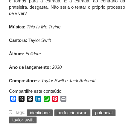
e fomos para a estrada. E a estrada, ao contrário da
prateleira, desgasta. Não seria o tentar o próprio processo
de viver?
Música:
This Is Me Trying
Cantora:
Taylor Swift
Álbum:
Folklore
Ano de lançamento:
2020
Compositores:
Taylor Swift e Jack Antonoff
Compartilhe este conteúdo:
Facebook
X
Threads
LinkedIn
WhatsApp
Pinterest
Print
Tags:
identidade
perfeccionismo
potencial
taylor-swift