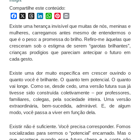
Insight
Compartilhe este conteúdo:
Facebook
X
Threads
LinkedIn
WhatsApp
Pinterest
Print
Existe uma herança invisível que muitas de nós, meninas e
mulheres, carregamos antes mesmo de entendermos o
que é o peso: a promessa do brilho. Refiro-me àquelas que
cresceram sob o estigma de serem “garotas brilhantes”,
crianças prodígios que pareciam antecipar o futuro em
cada gesto.
Existe uma dor muito específica em crescer ouvindo o
quanto você é brilhante. O quanto tem potencial. O quanto
vai longe. Como se, desde cedo, uma versão futura sua já
tivesse sido construída coletivamente – por professores,
familiares, colegas, pela sociedade inteira. Uma versão
extraordinária, bem-sucedida, admirável. E, de algum
modo, você passa a viver em função dela.
Existir não é suficiente. Você precisa corresponder. Fomos
socializadas para sermos o “potencial” encarnado. Mas o
que acontece quando esse futuro chega e a conta não