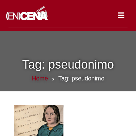
Toggle
navigat
Tag:
pseudonimo
Home
Tag:
pseudonimo