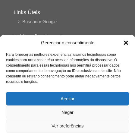
Links Úteis
Buscador Google
Publicações Recentes
Gerenciar o consentimento
Silêncio orbital: a presença humana entre a
desconexão e o espetáculo
Para fornecer as melhores experiências, usamos tecnologias como
cookies para armazenar e/ou acessar informações do dispositivo. O
consentimento para essas tecnologias nos permitirá processar dados
A reinvenção do trabalho e o choque geracional:
como comportamento de navegação ou IDs exclusivos neste site. Não
uma análise crítica do mercado contemporâneo
consentir ou retirar o consentimento pode afetar negativamente certos
em “Um Senhor Estagiário”
recursos e funções.
O corpo como expressão do cuidado
Aceitar
psicológico: (En)Cena entrevista Eliz Dorneles
Negar
Violência, saúde mental e a difícil construção do
acolhimento institucional: (En)cena entrevista
Ver preferências
Izabella Ferreira dos Santos, Conselheira do
CRP-23