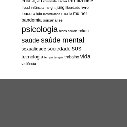
família
educação
filme
entrevista
escola
jung
livro
freud
infância
insight
liberdade
mulher
loucura
morte
luto
maternidade
pandemia
psicanálise
psicologia
relato
redes sociais
saúde mental
saúde
sociedade
sexualidade
SUS
vida
tecnologia
trabalho
tempo
terapia
violência