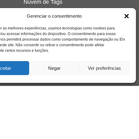
Nuvem de Tags
amor
caos
ansiedade
arte
CAPS
Gerenciar o consentimento
e o
cinema
covid-19
comportamento
corpo
er as melhores experiências, usamos tecnologias como cookies para
cultura
cuidado
crianca
depressao
/ou acessar informações do dispositivo. O consentimento para essas
família
educação
filme
entrevista
escola
o
 nos permitirá processar dados como comportamento de navegação ou IDs
se
jung
livro
freud
infância
insight
liberdade
este site. Não consentir ou retirar o consentimento pode afetar
mulher
loucura
morte
e certos recursos e funções.
luto
maternidade
hor
pandemia
psicanálise
psicologia
ceitar
Negar
Ver preferências
relato
redes sociais
o
saúde mental
saúde
a
sociedade
sexualidade
SUS
vida
tecnologia
trabalho
tempo
terapia
violência
nto
sta