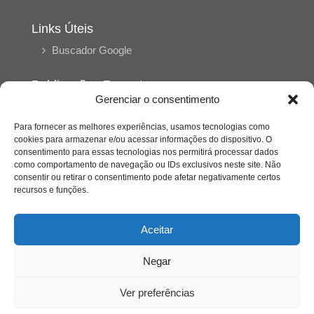
Links Úteis
Buscador Google
Publicações Recentes
Gerenciar o consentimento
Silêncio orbital: a presença humana entre a
desconexão e o espetáculo
Para fornecer as melhores experiências, usamos tecnologias como
cookies para armazenar e/ou acessar informações do dispositivo. O
consentimento para essas tecnologias nos permitirá processar dados
A reinvenção do trabalho e o choque geracional:
como comportamento de navegação ou IDs exclusivos neste site. Não
uma análise crítica do mercado contemporâneo
consentir ou retirar o consentimento pode afetar negativamente certos
em “Um Senhor Estagiário”
recursos e funções.
O corpo como expressão do cuidado
Aceitar
psicológico: (En)Cena entrevista Eliz Dorneles
Negar
Violência, saúde mental e a difícil construção do
acolhimento institucional: (En)cena entrevista
Ver preferências
Izabella Ferreira dos Santos, Conselheira do
CRP-23