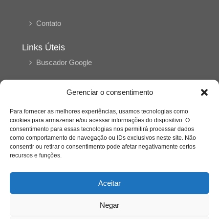
Contato
Links Úteis
Buscador Google
Publicações Recentes
Gerenciar o consentimento
A caminhada antimanicomial e os desafios da
saúde mental no Tocantins: (En)Cena entrevista
Para fornecer as melhores experiências, usamos tecnologias como
Ana Carolina Noleto
cookies para armazenar e/ou acessar informações do dispositivo. O
consentimento para essas tecnologias nos permitirá processar dados
como comportamento de navegação ou IDs exclusivos neste site. Não
A Psicologia como espaço de cuidado para
consentir ou retirar o consentimento pode afetar negativamente certos
mulheres: (En)Cena entrevista Rayla Soares
recursos e funções.
Aceitar
Entre autocontrole e aprendizagem: o
desenvolvimento comportamental em Kung Fu
Panda
Negar