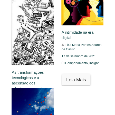
A intimidade na era
digital
Lícia Maria Pontes Soares
de Castro
17 de setembro de 2021
Comportamento,
Insight
As transformações
tecnológicas e a
Leia Mais
ascensão dos
relacionamentos líquidos
Ludimila Bezerra
30 de outubro de 2021
Comportamento,
Insight