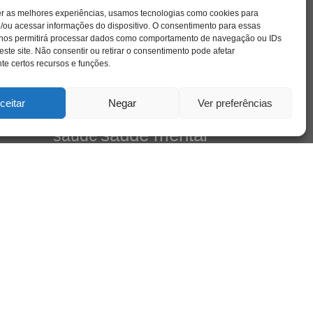
cinema
covid-19
comportamento
corpo
er as melhores experiências, usamos tecnologias como cookies para
cultura
cuidado
crianca
depressao
/ou acessar informações do dispositivo. O consentimento para essas
família
educação
filme
 nos permitirá processar dados como comportamento de navegação ou IDs
entrevista
escola
arte
este site. Não consentir ou retirar o consentimento pode afetar
s
jung
livro
freud
infância
insight
liberdade
e certos recursos e funções.
mulher
loucura
morte
luto
maternidade
pandemia
psicanálise
psicologia
ceitar
Negar
Ver preferências
mento
relato
redes sociais
saúde mental
saúde
sociedade
sexualidade
SUS
vida
tecnologia
trabalho
tempo
terapia
leiro
violência
 do