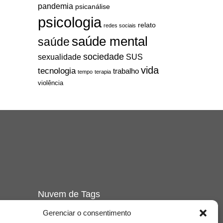
pandemia
psicanálise
psicologia
relato
redes sociais
saúde mental
saúde
sociedade
sexualidade
SUS
vida
tecnologia
trabalho
tempo
terapia
violência
Nuvem de Tags
amor
de
caos
Gerenciar o consentimento
ansiedade
arte
CAPS
Cena