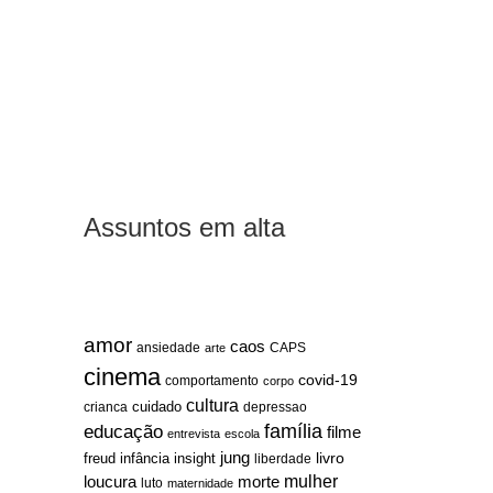
Assuntos em alta
amor
caos
ansiedade
arte
CAPS
cinema
covid-19
comportamento
corpo
cultura
cuidado
crianca
depressao
família
educação
filme
entrevista
escola
jung
livro
freud
infância
insight
liberdade
mulher
loucura
morte
luto
maternidade