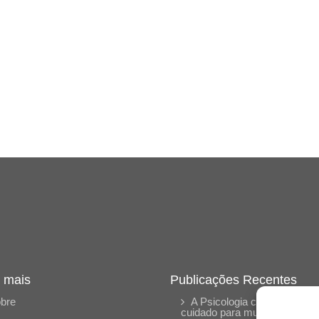
 mais
Publicações Recentes
bre
A Psicologia como espaço 
cuidado para mulheres: (En)