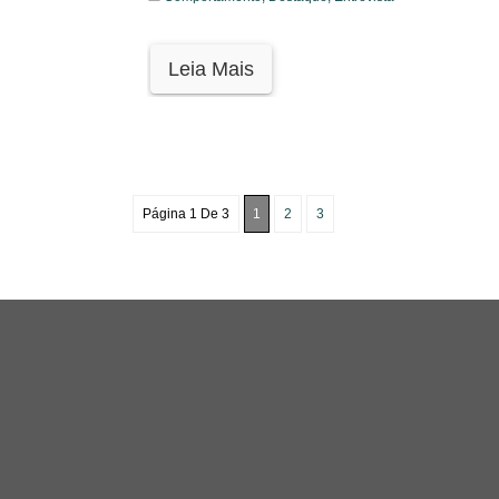
Leia Mais
Página 1 De 3
1
2
3