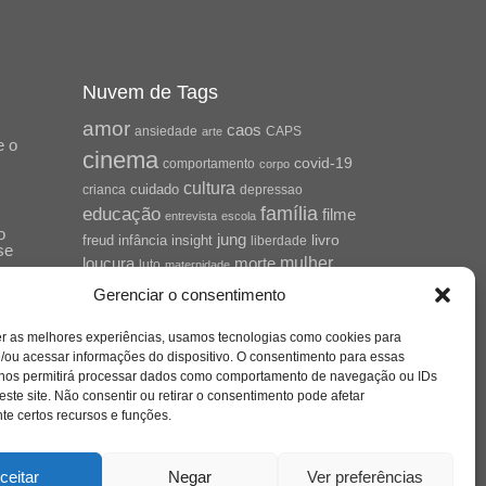
Nuvem de Tags
amor
caos
ansiedade
arte
CAPS
e o
cinema
covid-19
comportamento
corpo
cultura
cuidado
crianca
depressao
família
educação
filme
entrevista
escola
o
jung
livro
freud
infância
insight
liberdade
se
mulher
loucura
morte
luto
maternidade
hor
pandemia
psicanálise
Gerenciar o consentimento
psicologia
relato
redes sociais
er as melhores experiências, usamos tecnologias como cookies para
saúde mental
/ou acessar informações do dispositivo. O consentimento para essas
saúde
o
 nos permitirá processar dados como comportamento de navegação ou IDs
a
sociedade
este site. Não consentir ou retirar o consentimento pode afetar
sexualidade
SUS
e certos recursos e funções.
vida
tecnologia
trabalho
tempo
terapia
violência
ceitar
Negar
Ver preferências