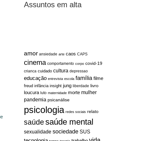
Assuntos em alta
amor
caos
ansiedade
arte
CAPS
cinema
covid-19
comportamento
corpo
cultura
cuidado
crianca
depressao
família
educação
filme
entrevista
escola
jung
livro
freud
infância
insight
liberdade
mulher
loucura
morte
luto
maternidade
pandemia
psicanálise
psicologia
relato
redes sociais
ie
saúde mental
saúde
sociedade
sexualidade
SUS
vida
tecnologia
trabalho
tempo
terapia