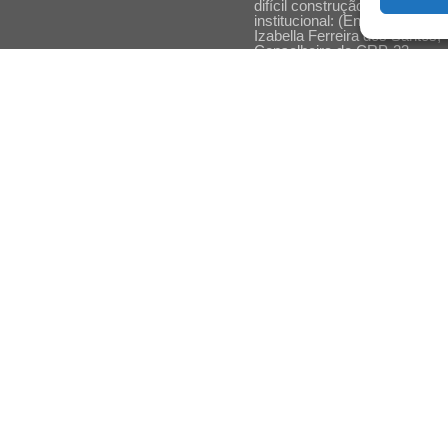
difícil construção do acolhime
institucional: (En)cena entrevi
Izabella Ferreira dos Santos,
Conselheira do CRP-23
Ser mulher, pensar gênero,
enfrentar o mundo: (En)cena
entrevista Gleys Ially Ramos