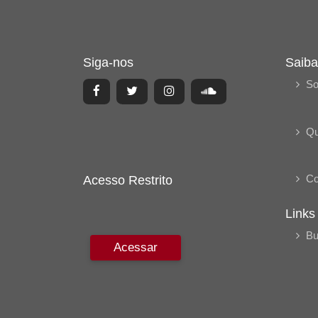
Siga-nos
Saiba
So
Q
Co
Acesso Restrito
Links
Bu
Acessar