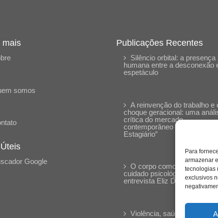
 mais
Publicações Recentes
bre
Silêncio orbital: a presença
humana entre a desconexão 
espetáculo
uem somos
A reinvenção do trabalho e 
choque geracional: uma análi
crítica do mercado
ntato
contemporâneo em “Um Sen
Estagiário”
 Úteis
Para fornec
armazenar e
scador Google
O corpo como expressão d
tecnologias
cuidado psicológico: (En)Cen
exclusivos n
entrevista Eliz Dorneles
negativament
Violência, saúde mental e a
A