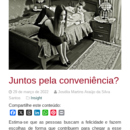
Juntos pela conveniência?
29 de março de 2022
Josélia Martins Araújo da Silva
Santos
Insight
Compartilhe este conteúdo:
Facebook
X
Threads
LinkedIn
WhatsApp
Pinterest
Print
Estima-se que as pessoas buscam a felicidade e fazem
escolhas de forma que contribuem para chegar a esse