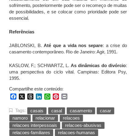
sofrimento, posteriormente pode ser o recomeço de muitas
de possibilidades, e se colocar como prioridade pode ser
essencial.
Referências
JABLONSKI, B.
Até que a vida nos separe
: a crise do
casamento contemporâneo. Rio de Janeiro: Agir, 1991.
KASLOW, F.; SCHWARTZ, L.
As dinâmicas do divórcio
:
uma perspectiva do ciclo vital. Campinas: Editora Psy,
1995.
Compartilhe este conteúdo:
Facebook
X
Threads
LinkedIn
WhatsApp
Pinterest
Print
Tags:
casais
casal
casamento
casar
namoro
relacionar
relacoes
relacoes interpessoais
relacoes-abusivas
relacoes-familiares
relacoes-humanas