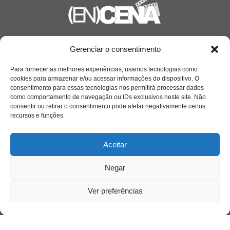
Saiba mais
Gerenciar o consentimento
Sobre
Para fornecer as melhores experiências, usamos tecnologias como
cookies para armazenar e/ou acessar informações do dispositivo. O
consentimento para essas tecnologias nos permitirá processar dados
como comportamento de navegação ou IDs exclusivos neste site. Não
Quem somos
consentir ou retirar o consentimento pode afetar negativamente certos
recursos e funções.
Contato
Aceitar
Links Úteis
Negar
Buscador Google
Ver preferências
Publicações Recentes
A caminhada antimanicomial e os desafios da
saúde mental no Tocantins: (En)Cena entrevista